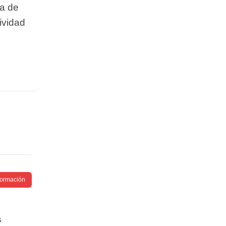
ca de
ividad
nformación
s