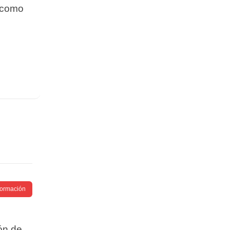
s como
nformación
ión de