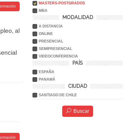
MASTERS-POSTGRADOS
nformación
MBA
MODALIDAD
A DISTANCIA
pleo, al
ONLINE
PRESENCIAL
SEMIPRESENCIAL
sencial
VIDEOCONFERENCIA
PAÍS
ESPAÑA
PANAMÁ
CIUDAD
SANTIAGO DE CHILE
Buscar
nformación