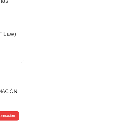
 las
T Law)
MACIÓN
nformación