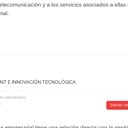
telecomunicación y a los servicios asociados a ella
ial.
NT E INNOVACIÓN TECNOLÓGICA
de Latinoamérica
E
Solicitar i
ia empresarial tiene una relación directa con la gest