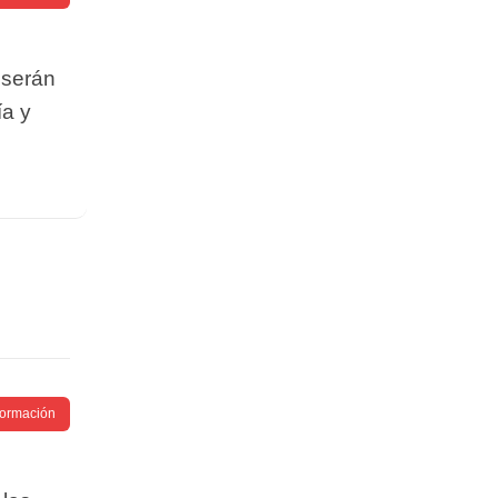
 serán
ía y
nformación